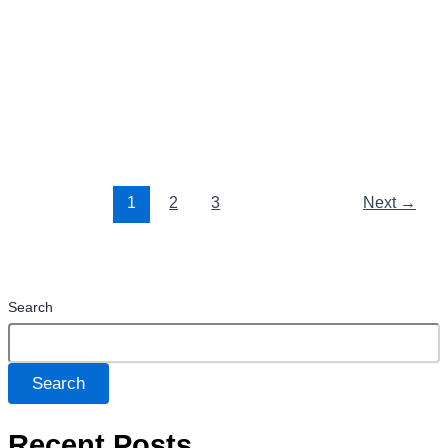
Waaree Renewables Share Price Target
2025,2026,2027,2028,2029,2030
Waaree Renewables Share Price Target
2025,2026,2027,2028,2029,2030
Read Post »
1
2
3
Next
→
Search
Search
Recent Posts