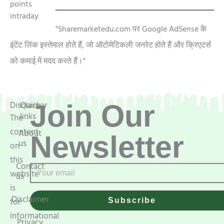
"Sharemarketedu.com पर Google AdSense के
इंटेंट लिंक इस्तेमाल होते हैं, जो ऑटोमेटिकली जनरेट होते हैं और क्रिएटर्स
को कमाई में मदद करते हैं।"
Disclaimer
Quick
Join Our
links
The
content
About
Newsletter
us
on
this
Contact
Email
website
us
is
Disclaimer
for
Subscribe
informational
Privacy