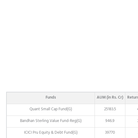
Funds
AUM (in Rs. Cr)
Return
Quant Small Cap Fund(G)
25183.5
Bandhan Sterling Value Fund-Reg(G)
946.9
ICICI Pru Equity & Debt Fund(G)
39770