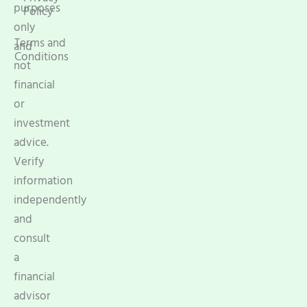
purposes
Policy
only
Terms and
and
Conditions
not
financial
or
investment
advice.
Verify
information
independently
and
consult
a
financial
advisor